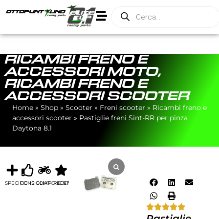
RICAMBI FRENO E
ACCESSORI MOTO
,
RICAMBI FRENO E
ACCESSORI SCOOTER
Home
»
Shop
»
Scooter
»
Freni scooter
»
Ricambi freno e
accessori scooter
»
Pastiglie freni Sint-RR per pinza
Daytona 8.1
SPECIFICHE
CONSIGLIATI
COMPONENTI
RECENSIONI
Pastiglie