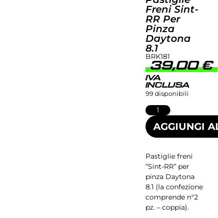
Freni Sint-
RR Per
Pinza
Daytona
8.1
BRK181
39,00
€
IVA
INCLUSA
99 disponibili
AGGIUNGI A
Pastiglie freni
“Sint-RR” per
pinza Daytona
8.1 (la confezione
comprende n°2
pz. – coppia).