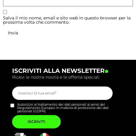
Salva il mio nome, email e sito web in questo browser per la
prossima volta che commento.
.
ISCRIVITI ALLA NEWSLETTER
Ricevi le nostre novità e le offerte speciali
Autorizzo al trattamento dei dati personali ai sensi del
Regolamento Europeo in materia di protezione dei dati
personali (GDPR)
Si
prega
di
lasciare
vuoto