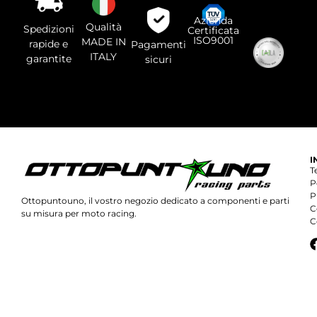
questo
campo.
Azienda
Qualità
Spedizioni
Certificata
ISO9001
MADE IN
rapide e
Pagamenti
ITALY
garantite
sicuri
I
T
P
P
Ottopuntouno, il vostro negozio dedicato a componenti e parti
C
su misura per moto racing.
C