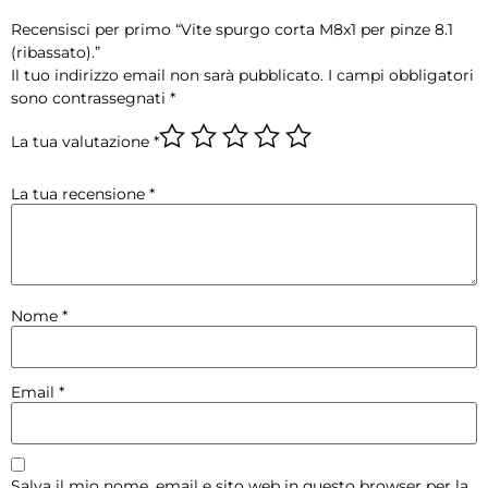
Recensisci per primo “Vite spurgo corta M8x1 per pinze 8.1
(ribassato).”
Il tuo indirizzo email non sarà pubblicato.
I campi obbligatori
sono contrassegnati
*
La tua valutazione
*
La tua recensione
*
Nome
*
Email
*
Salva il mio nome, email e sito web in questo browser per la