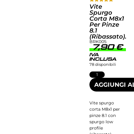
Vite
Spurgo
Corta M8x1
Per Pinze
8.1
(ribassato).
BRK005
7,90
€
IVA
INCLUSA
78 disponibili
AGGIUNGI A
Vite spurgo
corta M8x1 per
pinze 8.1 con
spurgo low
profile