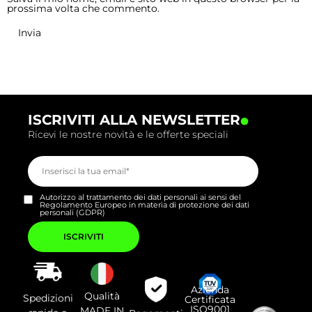
prossima volta che commento.
.
ISCRIVITI ALLA NEWSLETTER
Ricevi le nostre novità e le offerte speciali
Autorizzo al trattamento dei dati personali ai sensi del
Regolamento Europeo in materia di protezione dei dati
personali (GDPR)
Si
prega
di
lasciare
vuoto
questo
campo.
Azienda
Qualità
Spedizioni
Certificata
ISO9001
MADE IN