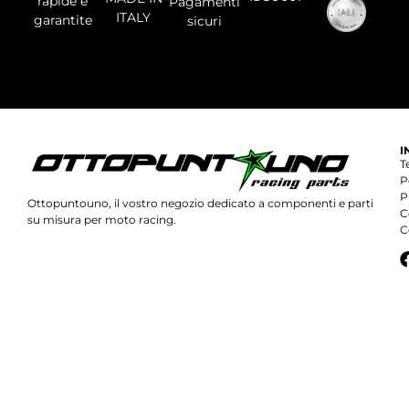
rapide e
Pagamenti
ITALY
garantite
sicuri
I
T
P
P
Ottopuntouno, il vostro negozio dedicato a componenti e parti
C
su misura per moto racing.
C