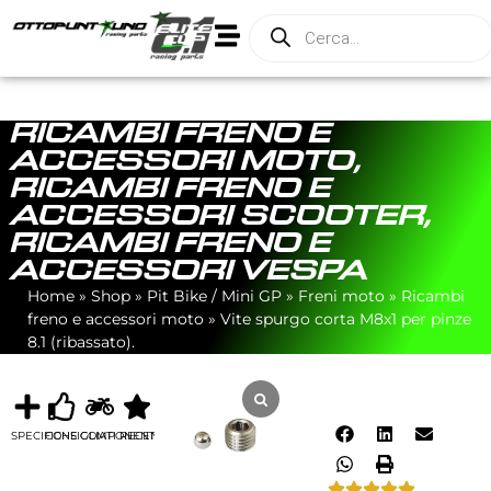
RICAMBI FRENO E
ACCESSORI MOTO
,
RICAMBI FRENO E
ACCESSORI SCOOTER
,
RICAMBI FRENO E
ACCESSORI VESPA
Home
»
Shop
»
Pit Bike / Mini GP
»
Freni moto
»
Ricambi
freno e accessori moto
»
Vite spurgo corta M8x1 per pinze
8.1 (ribassato).
SPECIFICHE
CONSIGLIATI
COMPONENTI
RECENSIONI