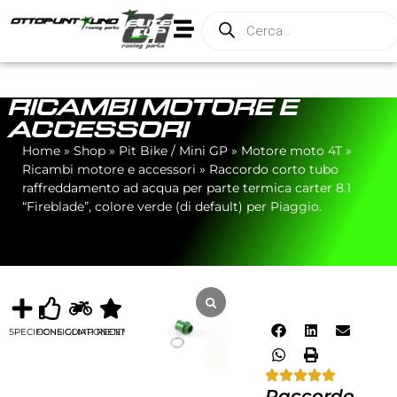
RICAMBI MOTORE E
ACCESSORI
Home
»
Shop
»
Pit Bike / Mini GP
»
Motore moto 4T
»
Ricambi motore e accessori
»
Raccordo corto tubo
raffreddamento ad acqua per parte termica carter 8.1
“Fireblade”, colore verde (di default) per Piaggio.
SPECIFICHE
CONSIGLIATI
COMPONENTI
RECENSIONI
Raccordo