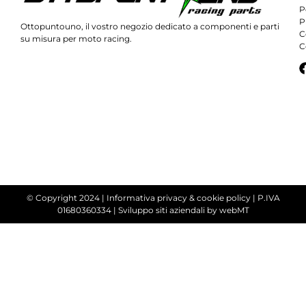
P
P
Ottopuntouno, il vostro negozio dedicato a componenti e parti
C
su misura per moto racing.
C
© Copyright 2024 |
Informativa privacy & cookie policy
| P.IVA
01680360334 |
Sviluppo siti aziendali
by webMT