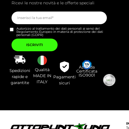
Ricevi le nostre novità e le offerte speciali
Autorizzo al trattamento dei dati personali ai sensi del
Regolamento Europeo in materia di protezione dei dati
personali (GDPR)
Si
prega
di
lasciare
vuoto
questo
campo.
Azienda
Qualità
Spedizioni
Certificata
ISO9001
MADE IN
rapide e
Pagamenti
ITALY
garantite
sicuri
I
T