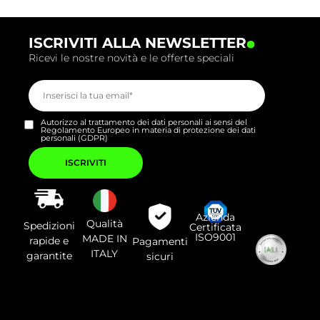
.
ISCRIVITI ALLA NEWSLETTER
Ricevi le nostre novità e le offerte speciali
Autorizzo al trattamento dei dati personali ai sensi del
Regolamento Europeo in materia di protezione dei dati
personali (GDPR)
Si
prega
di
lasciare
vuoto
questo
campo.
Azienda
Qualità
Spedizioni
Certificata
ISO9001
MADE IN
rapide e
Pagamenti
ITALY
garantite
sicuri