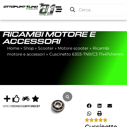
RICAMBI MOTORE E
ACCESSORI
Home
»
Shop
»
Scooter
»
Motore scooter
»
Ricambi
motore e accessori
»
Cuscinetto 6303-TN9/C3 17x47x14mm.
SPECIFICHE
CONSIGLIATI
COMPONENTI
RECENSIONI
Cuscinetto