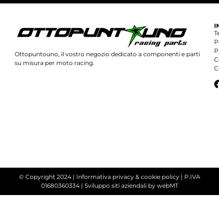
I
T
P
P
Ottopuntouno, il vostro negozio dedicato a componenti e parti
C
su misura per moto racing.
C
© Copyright 2024 |
Informativa privacy & cookie policy
| P.IVA
01680360334 |
Sviluppo siti aziendali
by webMT