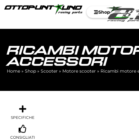
Shop
RICAMBI MOTOR
ACCESSORI
Home
»
Shop
»
Scooter
»
Motore scooter
»
Ricambi motore e
SPECIFICHE
CONSIGLIATI