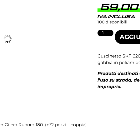
59,0
IVA INCLUSA
100 disponibili
AGGIU
Cuscinetto SKF 620
gabbia in poliamide
Prodotti destinati
l’uso su strada, d
improprio.
Alta velocità, di banco, per carter 8.1 “Fireblade” per Gilera Runner 180. (n°2 pezzi – coppia)