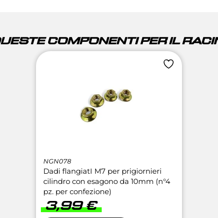
QUESTE COMPONENTI PER IL RACIN
NGN078
Dadi flangiatI M7 per prigiornieri
cilindro con esagono da 10mm (n°4
pz. per confezione)
3,99
€