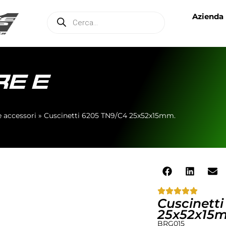
Azienda
E E
 accessori
»
Cuscinetti 6205 TN9/C4 25x52x15mm.
Cuscinett
25x52x15
BRG015