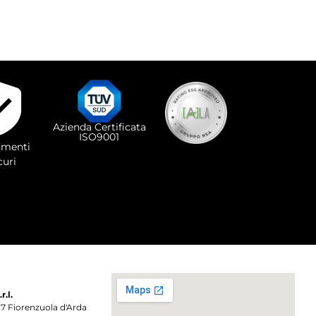
Azienda Certificata
ISO9001
menti
curi
.l.
017 Fiorenzuola d'Arda