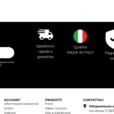
Spedizioni
Qualità
rapide e
MADE IN ITALY
Paga
garantite
si
Regolamento
R)
ACCOUNT
PRODOTTI
CONTATTACI
Informazioni personali
Freni
Ottopuntouno s.r
Ordini
Alberi motore
Via Molise 11 29
Indirizzi
Olio e lubrificanti