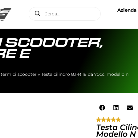
Azienda
I SCOOOTER
,
E E
 termici scoooter
»
Testa cilindro 8.1-R 18 da 70cc. modello n
Testa Cili
Modello N