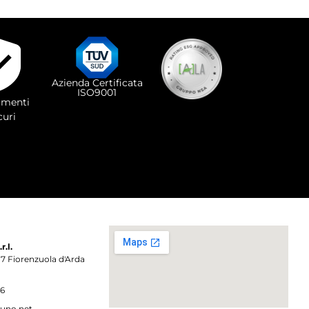
Azienda Certificata
ISO9001
menti
curi
.l.
017 Fiorenzuola d'Arda
86
uno.net