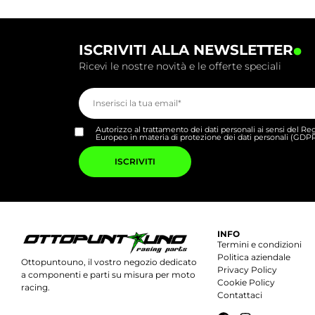
.
ISCRIVITI ALLA NEWSLETTER
Ricevi le nostre novità e le offerte speciali
Autorizzo al trattamento dei dati personali ai sensi del 
Europeo in materia di protezione dei dati personali (GDP
Si
prega
di
lasciare
vuoto
questo
campo.
INFO
Termini e condizioni
Politica aziendale
Ottopuntouno, il vostro negozio dedicato
Privacy Policy
a componenti e parti su misura per moto
Cookie Policy
racing.
Contattaci