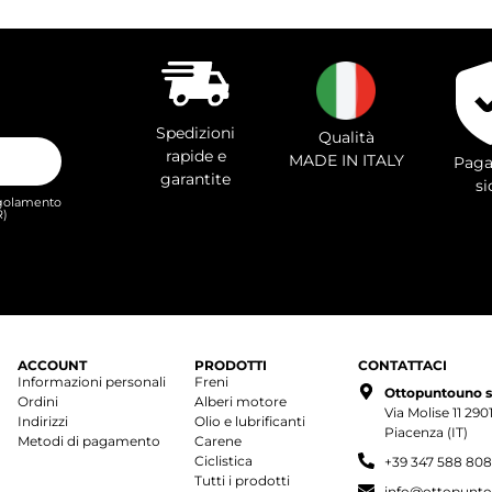
Spedizioni
Qualità
rapide e
MADE IN ITALY
Paga
garantite
si
Regolamento
R)
ACCOUNT
PRODOTTI
CONTATTACI
Informazioni personali
Freni
Ottopuntouno s.r
Ordini
Alberi motore
Via Molise 11 29
Indirizzi
Olio e lubrificanti
Piacenza (IT)
Metodi di pagamento
Carene
Ciclistica
+39 347 588 80
Tutti i prodotti
info@ottopunto