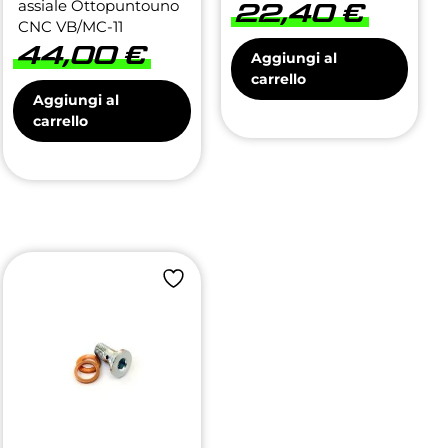
assiale Ottopuntouno
22,40
€
CNC VB/MC-11
44,00
€
Aggiungi al
carrello
Aggiungi al
carrello