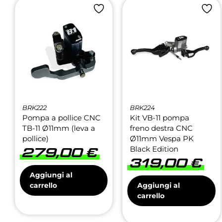
BRK222
BRK224
Pompa a pollice CNC
Kit VB-11 pompa
TB-11 Ø11mm (leva a
freno destra CNC
pollice)
Ø11mm Vespa PK
Black Edition
279,00
€
319,00
€
Aggiungi al
carrello
Aggiungi al
carrello