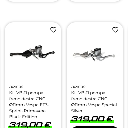
BRK196
BRK190
Kit VB-11 pompa
Kit VB-11 pompa
freno destra CNC
freno destra CNC
Ø11mm Vespa ET3-
Ø11mm Vespa Special
Sprint-Primavera
Silver
Black Edition
319,00
€
319,00
€