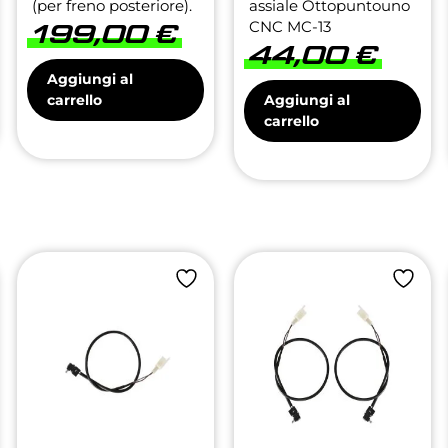
(per freno posteriore).
assiale Ottopuntouno
CNC MC-13
199,00
€
44,00
€
Aggiungi al
carrello
Aggiungi al
carrello