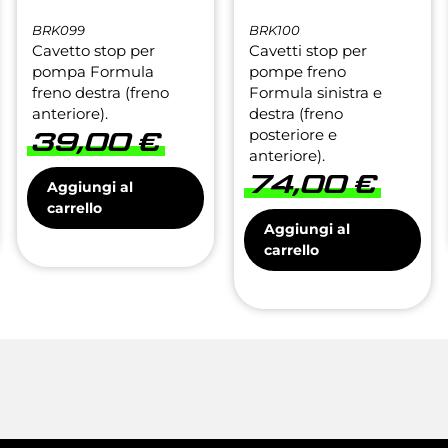
BRK099
BRK100
Cavetto stop per
Cavetti stop per
pompa Formula
pompe freno
freno destra (freno
Formula sinistra e
anteriore).
destra (freno
posteriore e
39,00
€
anteriore).
74,00
€
Aggiungi al
carrello
Aggiungi al
carrello