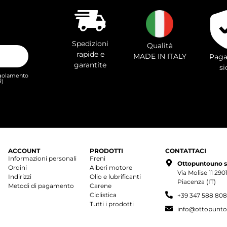
Spedizioni
Qualità
rapide e
MADE IN ITALY
Paga
garantite
si
Regolamento
R)
ACCOUNT
PRODOTTI
CONTATTACI
Informazioni personali
Freni
Ottopuntouno s.r
Ordini
Alberi motore
Via Molise 11 29
Indirizzi
Olio e lubrificanti
Piacenza (IT)
Metodi di pagamento
Carene
Ciclistica
+39 347 588 80
Tutti i prodotti
info@ottopunto