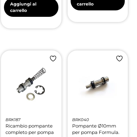
Aggiungi al
carrello
carrello
BRK187
BRK040
Ricambio pompante
Pompante Ø10mm
completo per pompa
per pompa Formula.