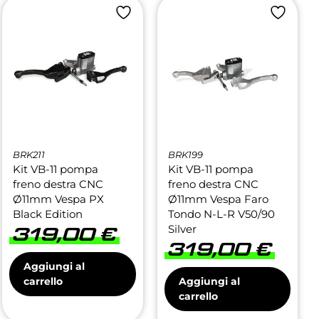
BRK211
BRK199
Kit VB-11 pompa
Kit VB-11 pompa
freno destra CNC
freno destra CNC
Ø11mm Vespa PX
Ø11mm Vespa Faro
Black Edition
Tondo N-L-R V50/90
Silver
319,00
€
319,00
€
Aggiungi al
carrello
Aggiungi al
carrello