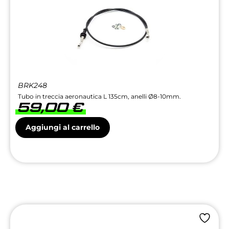
BRK248
Tubo in treccia aeronautica L 135cm, anelli Ø8-10mm.
59,00
€
Aggiungi al carrello