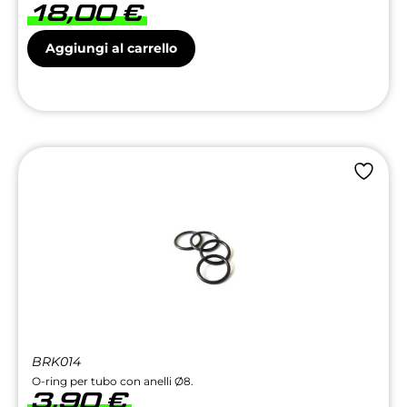
18,00
€
Aggiungi al carrello
BRK014
O-ring per tubo con anelli Ø8.
3,90
€