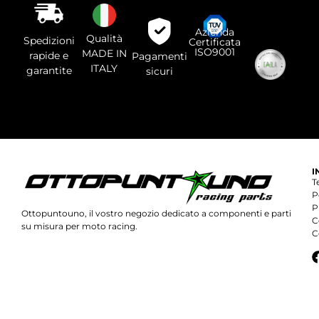
vuoto
questo
campo.
Azienda
Qualità
Spedizioni
Certificata
ISO9001
MADE IN
rapide e
Pagamenti
ITALY
garantite
sicuri
I
T
P
P
Ottopuntouno, il vostro negozio dedicato a componenti e parti
C
su misura per moto racing.
C