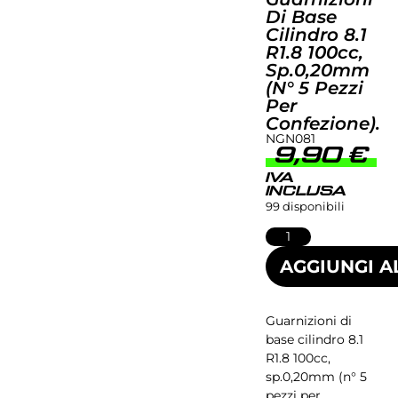
Di Base
Cilindro 8.1
R1.8 100cc,
Sp.0,20mm
(n° 5 Pezzi
Per
Confezione).
NGN081
9,90
€
IVA
INCLUSA
99 disponibili
AGGIUNGI A
Guarnizioni di
base cilindro 8.1
R1.8 100cc,
sp.0,20mm (n° 5
pezzi per