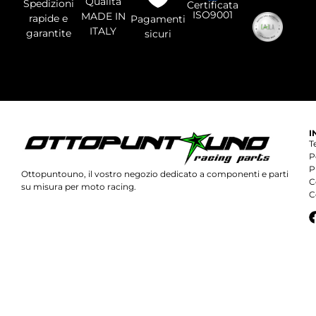
Qualità
Spedizioni
Certificata
ISO9001
MADE IN
rapide e
Pagamenti
ITALY
garantite
sicuri
I
T
P
P
Ottopuntouno, il vostro negozio dedicato a componenti e parti
C
su misura per moto racing.
C