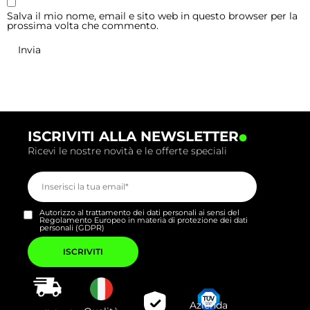
Salva il mio nome, email e sito web in questo browser per la
prossima volta che commento.
.
ISCRIVITI ALLA NEWSLETTER
Ricevi le nostre novità e le offerte speciali
Autorizzo al trattamento dei dati personali ai sensi del
Regolamento Europeo in materia di protezione dei dati
personali (GDPR)
Si
prega
di
lasciare
vuoto
questo
campo.
Azienda