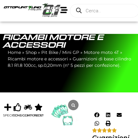
RICAMBI MOTORE E
ACCESSORI
Home
»
Shop
»
Pit Bike / Mini GP
»
Motore moto 4T
»
Ricambi motore e accessori
»
Guarnizioni di base cilindro
8.1 R1.8 100cc, sp.0,20mm (n° 5 pezzi per confezione).
SPECIFICHE
CONSIGLIATI
COMPONENTI
RECENSIONI
Guarnizioni