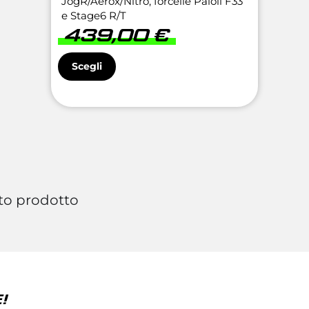
JogR/Aerox/Nitro, forcelle Paioli F33
e Stage6 R/T
439,00
€
Scegli
to prodotto
!