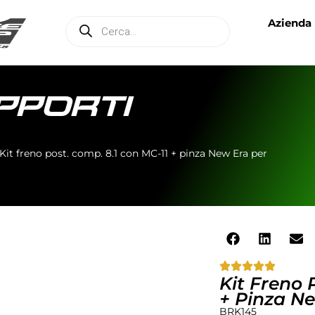
Azienda
UPPORTI
Kit freno post. comp. 8.1 con MC-11 + pinza New Era per
Kit Freno 
+ Pinza N
BRK145