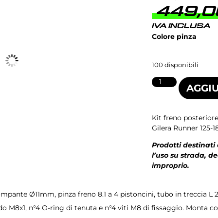
449,
IVA INCLUSA
Colore pinza
100 disponibili
AGGIU
Kit freno posterior
Gilera Runner 125-1
Prodotti destinati
l’uso su strada, d
improprio.
pante Ø11mm, pinza freno 8.1 a 4 pistoncini, tubo in treccia L 
ordo M8x1, n°4 O-ring di tenuta e n°4 viti M8 di fissaggio. Monta