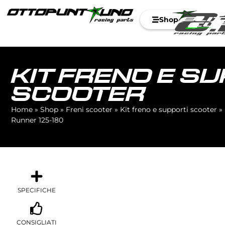
Shop
KIT FRENO E S
SCOOTER
Home
»
Shop
»
Freni scooter
»
Kit freno e supporti scooter
»
Runner 125-180
SPECIFICHE
CONSIGLIATI