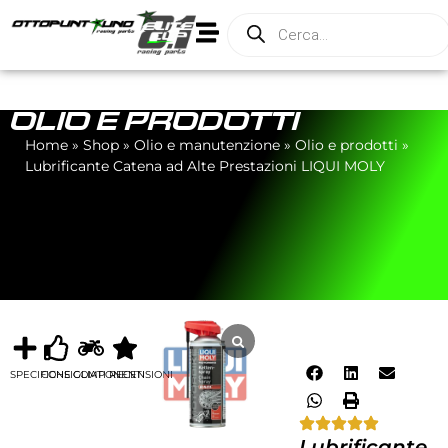
OLIO E PRODOTTI
Home
»
Shop
»
Olio e manutenzione
»
Olio e prodotti
»
Lubrificante Catena ad Alte Prestazioni LIQUI MOLY
SPECIFICHE
CONSIGLIATI
COMPONENTI
RECENSIONI
Lubrificante